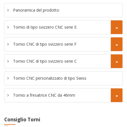
38F
SC-46P tornio
Panoramica del prodotto
CNC tipo Gang
Tornio di tipo svizzero CNC serie E
Tornio a
fresatrice CNC
Tornio CNC di tipo svizzero serie F
SC-46YD
Tornio per
Tornio CNC di tipo svizzero serie C
fresatrice CNC
SC-46YP
Tornio CNC personalizzato di tipo Swiss
Tornio a fresatrice CNC da 46mm
Consiglio Torni