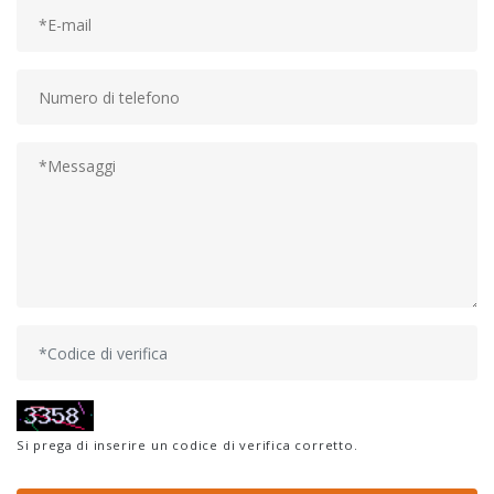
38F
SC-46P tornio
CNC tipo Gang
Tornio a
fresatrice CNC
SC-46YD
Tornio per
fresatrice CNC
SC-46YP
Si prega di inserire un codice di verifica corretto.