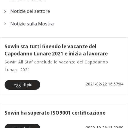
38F
SC-46P tornio
Notizie del settore
CNC tipo Gang
Notizie sulla Mostra
Tornio a
fresatrice CNC
SC-46YD
Sowin sta tutti finendo le vacanze del
Capodanno Lunare 2021 e inizia a lavorare
Tornio per
Sowin All Staf conclude le vacanze del Capodanno
fresatrice CNC
Lunare 2021
SC-46YP
2021-02-22 16:57:04
Leggi di più
Sowin ha superato ISO9001 certificazione
2020-10-26 18:20:30