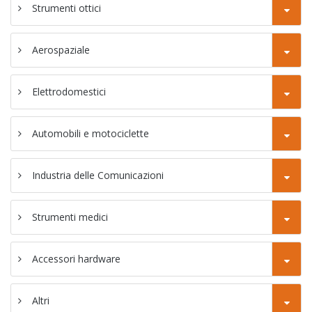
38F
Strumenti ottici
SC-46P tornio
CNC tipo Gang
Aerospaziale
Tornio a
fresatrice CNC
Elettrodomestici
SC-46YD
Automobili e motociclette
Tornio per
fresatrice CNC
Industria delle Comunicazioni
SC-46YP
Strumenti medici
Accessori hardware
Altri