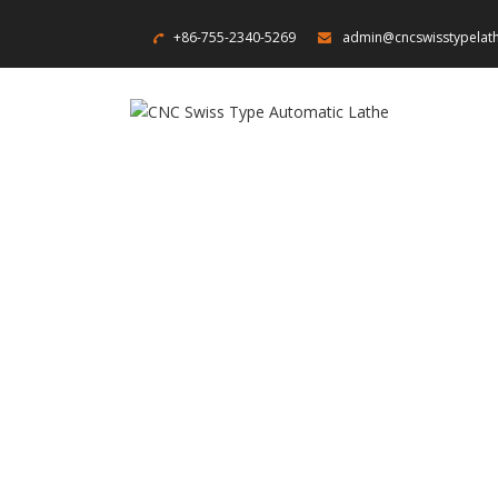
+86-755-2340-5269
admin@cncswisstypelat