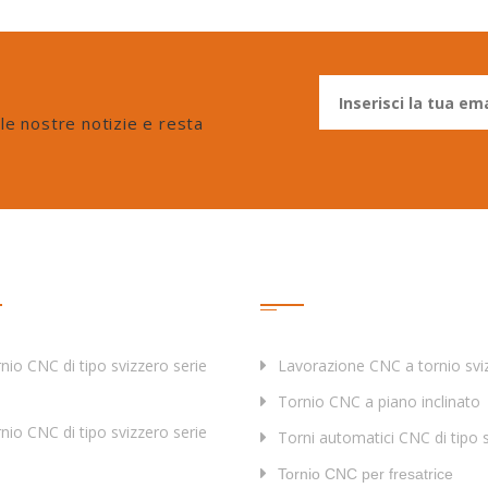
 le nostre notizie e resta
otti
Tag
nio CNC di tipo svizzero serie
Lavorazione CNC a tornio svi
Tornio CNC a piano inclinato
nio CNC di tipo svizzero serie
Torni automatici CNC di tipo 
Tornio CNC per fresatrice