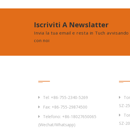
Iscriviti A Newslatter
Invia la tua email e resta in Tuch avvisando
con noi
Contattaci
Prod
Tel: +86-755-2340-5269
Tor
SZ-25
Fax: +86-755-29874500
Tor
Telefono: +86-18027650065
SZ-20
(Wechat/Whatsapp)