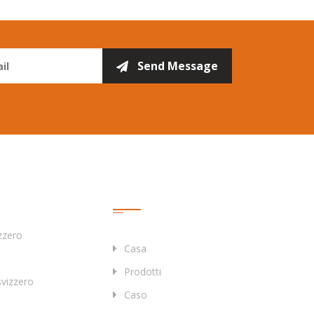
Collegamenti
Rapidi
zzero
Casa
Prodotti
svizzero
Caso