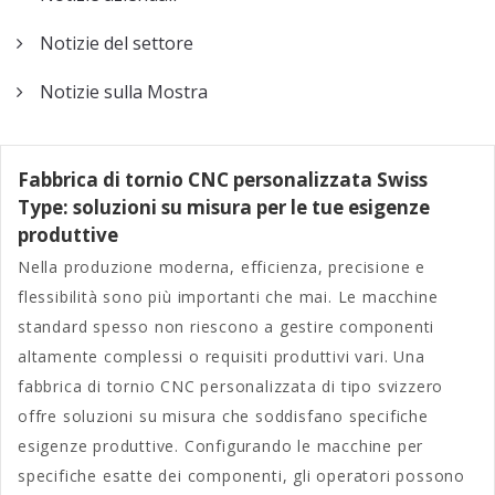
38F
SC-46P tornio
Notizie del settore
CNC tipo Gang
Notizie sulla Mostra
Tornio a
fresatrice CNC
SC-46YD
Fabbrica di tornio CNC personalizzata Swiss
Type: soluzioni su misura per le tue esigenze
Tornio per
produttive
fresatrice CNC
Nella produzione moderna, efficienza, precisione e
SC-46YP
flessibilità sono più importanti che mai. Le macchine
standard spesso non riescono a gestire componenti
altamente complessi o requisiti produttivi vari. Una
fabbrica di tornio CNC personalizzata di tipo svizzero
offre soluzioni su misura che soddisfano specifiche
esigenze produttive. Configurando le macchine per
specifiche esatte dei componenti, gli operatori possono