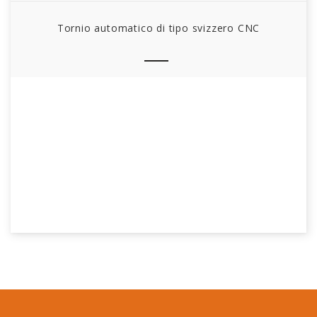
Fisso
Perforazione
dia
.
Tornio automatico di tipo svizzero CNC
Tipping / threading die dia.
Strumento a fine
Modello × Quantità.
faccia
Perforazione
dia
.
(
Fuso
principale
)
Vivere
Tipping / threading die dia.
Velocità di rotazione dell'uten
Energia attuale
Velocità di avanzamento rapida
Alimentazione del motore
Taglio della potenza della pompa a olio
Alimentazione della ventola di raffreddamento del mandr
principale