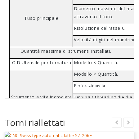
Diametro massimo del mand
attraverso il foro.
Fuso principale
Risoluzione dell'asse C
Velocità di giri del mandrino 
Quantità massima di strumenti installati.
O
.
D
.
Utensile per tornatura
Modello × Quantità.
Modello × Quantità.
Perforazione
dia
.
Strumento a vita incrociata
Tipping / threading die dia.
Velocità di rotazione dell'ute
Torni riallettati
Energia attuale
Modello × Quantità.