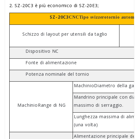
2. SZ-20C3 è più economico di SZ-20E3;
SZ-20C3
CNC
Tipo svizzero
tornio automati
Schizzo di layout per utensili da taglio
Dispositivo NC
Fonte di alimentazione
Potenza nominale del tornio
Machin
io
Diametro della gam
Mandrino principale con dia
Machin
io
Range di NG
massimo di serraggio.
Lunghezza massima di alime
(una volta)
Alimentazione principale del