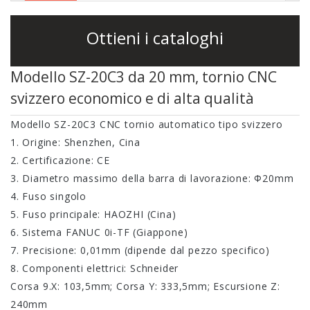
38F
SC-46P tornio
Ottieni i cataloghi
CNC tipo Gang
Tornio a
Modello SZ-20C3 da 20 mm, tornio CNC
fresatrice CNC
svizzero economico e di alta qualità
SC-46YD
Modello SZ-20C3 CNC tornio automatico tipo svizzero
Tornio per
1. Origine: Shenzhen, Cina
fresatrice CNC
2. Certificazione: CE
3. Diametro massimo della barra di lavorazione: Φ20mm
SC-46YP
4. Fuso singolo
5. Fuso principale: HAOZHI (Cina)
6. Sistema FANUC 0i-TF (Giappone)
7. Precisione: 0,01mm (dipende dal pezzo specifico)
8. Componenti elettrici: Schneider
Corsa 9.X: 103,5mm; Corsa Y: 333,5mm; Escursione Z:
240mm