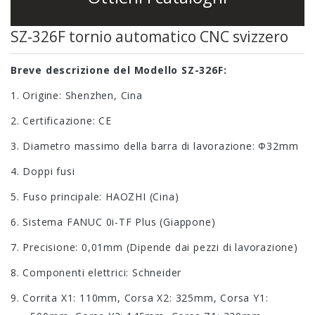
38F
SC-46P tornio
SZ-326F tornio automatico CNC svizzero
CNC tipo Gang
Breve descrizione del Modello SZ-
326
F
:
Tornio a
fresatrice CNC
1. Origine: Shenzhen, Cina
SC-46YD
2. Certificazione: CE
Tornio per
3. Diametro massimo della barra di lavorazione: Φ32mm
fresatrice CNC
4. Doppi fusi
SC-46YP
5. Fuso principale: HAOZHI (Cina)
6. Sistema FANUC 0i-TF Plus (Giappone)
7. Precisione: 0,01mm (Dipende dai pezzi di lavorazione)
8. Componenti elettrici: Schneider
9. Corrita X1: 110mm, Corsa X2: 325mm, Corsa Y1: