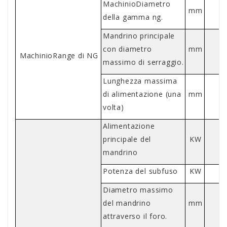
Machin
io
Diametro
mm
della gamma ng.
Mandrino principale
con diametro
mm
Machin
io
Range di NG
massimo di serraggio.
Lunghezza massima
di alimentazione (una
mm
M
volta)
Alimentazione
principale del
KW
mandrino
Potenza del subfuso
KW
Diametro massimo
del mandrino
mm
M
attraverso il foro.