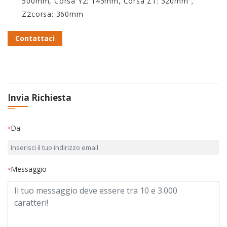
500mm, Corsa Y2: 145mm, Corsa Z1: 320mm
，
Z2
corsa: 360mm
Contattaci
Invia Richiesta
Da
*
Messaggio
*