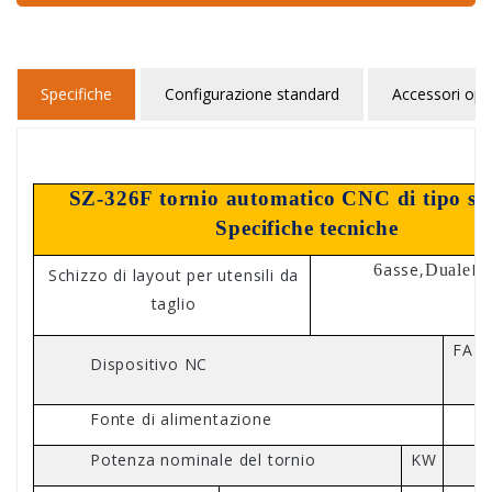
Specifiche
Configurazione standard
Accessori opz
SZ-326F tornio automatico CNC di tipo sv
Specifiche tecniche
asse,
Fu
6
Duale
Schizzo di layout per utensili da
taglio
FANU
Dispositivo NC
Fonte di alimentazione
2
Potenza nominale del tornio
KW