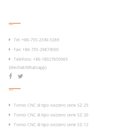
Tipping / threading
(
Fuso
Max M8
die dia.
principale
)
Contattaci
Modello × Quantità.
3
×
ER16
Perforazione
mm
Max
φ
10
Tel: +86-755-2340-5269
Fisso
dia.
Fax: +86-755-29874500
Tipping / threading
Max M8
Telefono: +86-18027650065
die dia.
(Wechat/Whatsapp)
Strumento
Modello
per la parte
×
3
×
ER16
Prodotti
posteriore
Quantità.
Strumento
Strumento
per la
a vita a
Modello
Tornio CNC di tipo svizzero serie SZ-25
faccia
croce di
×
3
×
ER16
posteriore
Tornio CNC di tipo svizzero serie SZ-20
fronte
Quantità.
(
Fuso a
Tornio CNC di tipo svizzero serie SZ-12
posteriore
Vivere
sub-fuso
)