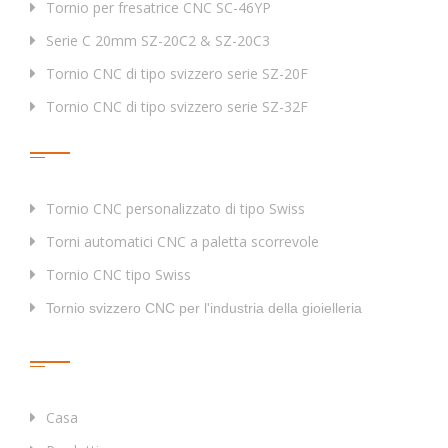
Tornio per fresatrice CNC SC-46YP
Perforazione dia.
Max
Φ
10
Serie C 20mm SZ-20C2 & SZ-20C3
Tipping / threading
Max M8
Tornio CNC di tipo svizzero serie SZ-20F
die dia.
Tornio CNC di tipo svizzero serie SZ-32F
Velocità di rotazione
Tag
Max 4500
dell'utensile vivo
Energia attuale
1.2
Tornio CNC personalizzato di tipo Swiss
Strumento per tornatura OD
3
×
□
12
Torni automatici CNC a paletta scorrevole
M
Bush guida rotatoria sincrona
KW
1
Tornio CNC tipo Swiss
azionato da Otor
Tornio svizzero CNC per l'industria della gioielleria
Velocità di avanzamento rapida
m/min
24(Z1/Z2/X2/X1/
Collegamenti Rapidi
Alimentazione del motore
KW
1.2(Z1/Z2/X1/X2
Taglio della potenza della
KW
0.
4
Casa
pompa a olio