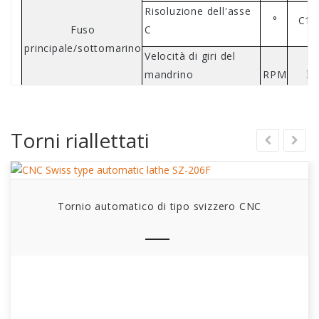
Risoluzione dell'asse
°
C1/
Fuso
C
principale/sottomarino
Velocità di giri del
mandrino
RPM
M
principale/subwoofero
Sub fuso con
Torni riallettati
diametro massimo di
mm
M
serraggio.
Sub fuso con
diametro massimo
mm
M
Tornio automatico di tipo svizzero CNC
attraverso foro.
Escursione massima
Con la cespuglia guida
mm
del mandrino
Bush non guida
mm
principale
Quantità massima di strumenti installati.
PCS