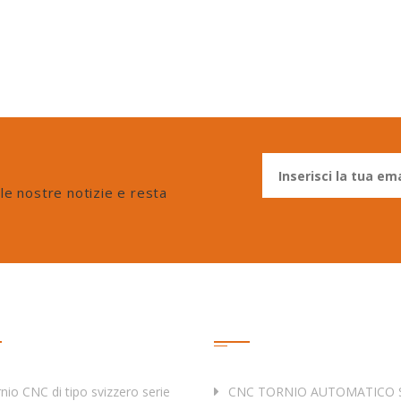
 le nostre notizie e resta
otti
Tag
nio CNC di tipo svizzero serie
CNC TORNIO AUTOMATICO S