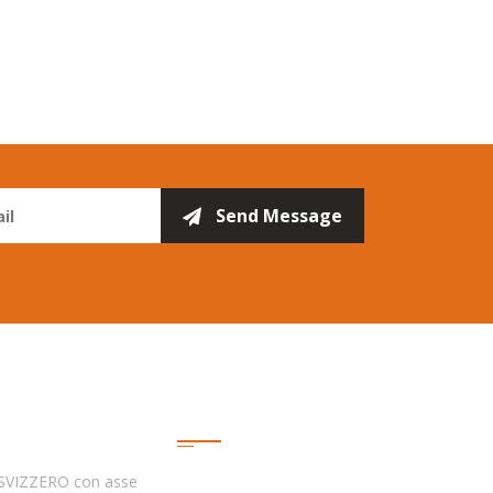
Collegamenti
Rapidi
VIZZERO con asse