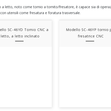
io a letto, noto come tornio a tornito/fresatore, è capace sia di operaz
 con utensili come fresatura e foratura trasversale.
llo SC-46YD Tornio CNC a
Modello SC-46YP tornio 
letto, a letto inclinato
fresatrice CNC