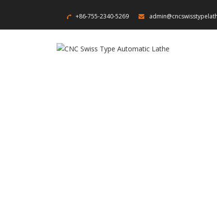
+86-755-2340-5269
admin@cncswisstypelat