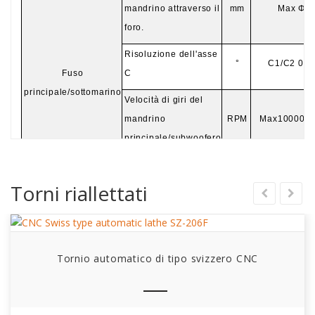
mandrino attraverso il
mm
Max Φ2
foro.
Risoluzione dell'asse
°
C1/C2 0,0
Fuso
C
principale/sottomarino
Velocità di giri del
mandrino
RPM
Max10000/1
principale/subwoofero
Sub fuso con
diametro massimo di
mm
Max Φ2
Torni riallettati
serraggio.
Sub fuso con
diametro massimo
mm
Max
Φ
2
Tornio automatico di tipo svizzero CNC
attraverso foro.
Con la cespuglia
Escursione massima
mm
2
40
guida