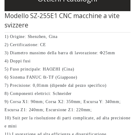
38F
SC-46P tornio
Modello SZ-255E1 CNC macchine a vite
CNC tipo Gang
svizzere
Tornio a
1) Origine: Shenzhen, Cina
fresatrice CNC
2) Certificazione: CE
SC-46YD
3) Diametro massimo della barra di lavorazione: Φ25mm
Tornio per
4) Doppi fusi
fresatrice CNC
5) Fuso principale: HAOZHI (Cina)
6) Sistema FANUC 0i-TF (Giappone)
SC-46YP
7) Precisione: 0,01mm (dipende dal pezzo specifico)
8) Componenti elettrici: Schneider
9) Corsa X1: 90mm; Corsa X2: 350mm; Escursa Y: 340mm;
Escursa Z1: 240mm; Escursione Z1: 220mm;
10) Suit per la risoluzione di parti complicate, ad alta precisione
e mini
11) Lavorazione ad alta efficienza e diversificazione,