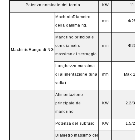
Potenza nominale del tornio
KW
11
Machin
io
Diametro
mm
Φ
26
della gamma ng.
Mandrino principale
con diametro
mm
Φ
26
Machin
io
Range di NG
massimo di serraggio.
Lunghezza massima
di alimentazione (una
mm
Max 24
volta)
Alimentazione
principale del
KW
2.2/3.7
mandrino
Potenza del subfuso
KW
1.5/2.2
Diametro massimo del