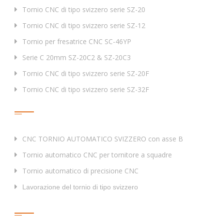
raffreddamento del mandrino
Tornio CNC di tipo svizzero serie SZ-20
KW
0.12
principale/sottomarine
Tornio CNC di tipo svizzero serie SZ-12
Alimentazione della pompa olio lubrificante
KW
0.004
Tornio per fresatrice CNC SC-46YP
Serie C 20mm SZ-20C2 & SZ-20C3
Lunghezza massima raccolta dei pezzi da
mm
10
0
lavoro raccolta scatola
Tornio CNC di tipo svizzero serie SZ-20F
Tornio CNC di tipo svizzero serie SZ-32F
Dal mandrino principale/sub-mandrino al
mm
1050
Tag
fondo del corpo tornio
Taglio del volume del serbatoio dell'olio
L
18
0
CNC TORNIO AUTOMATICO SVIZZERO con asse B
Peso netto
Kg
2
3
00
Tornio automatico CNC per tornitore a squadre
Dimensioni (L×O×H)
mm
2180×1280×
Tornio automatico di precisione CNC
Disegni di progetto delle macchine CNC Swiss a vite
Lavorazione del tornio di tipo svizzero
Collegamenti Rapidi