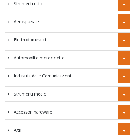
38F
Strumenti ottici
SC-46P tornio
CNC tipo Gang
Aerospaziale
Tornio a
fresatrice CNC
Elettrodomestici
SC-46YD
Automobili e motociclette
Tornio per
fresatrice CNC
Industria delle Comunicazioni
SC-46YP
Strumenti medici
Accessori hardware
Altri