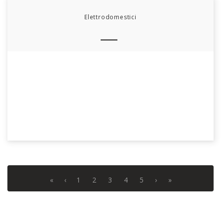
Elettrodomestici
«
‹
1
2
3
4
5
›
»