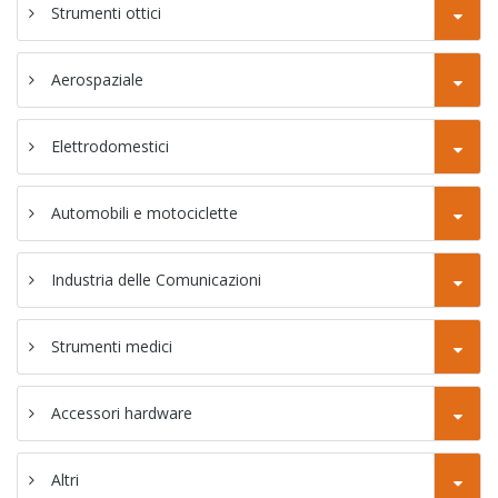
38F
Strumenti ottici
SC-46P tornio
CNC tipo Gang
Aerospaziale
Tornio a
fresatrice CNC
Elettrodomestici
SC-46YD
Automobili e motociclette
Tornio per
fresatrice CNC
Industria delle Comunicazioni
SC-46YP
Strumenti medici
Accessori hardware
Altri